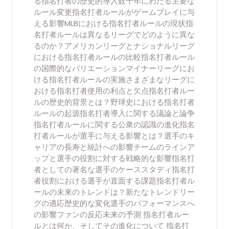
る指名打者の歴史的導入数十年にわたる主要な
ルール変更指名打者ルールがゲームプレイに与
える影響MLBにおける指名打者ルールの現状指
名打者ルールは異なるリーグでどのように異な
るのか？アメリカンリーグとナショナルリーグ
における指名打者ルールの比較指名打者ルール
の国際的なバリエーションマイナーリーグにお
ける指名打者ルールの実施さまざまなリーグに
おける指名打者使用の利点と欠点指名打者ルー
ルの歴史的背景とは？野球史における指名打者
ルールの起源指名打者導入に関する議論と論争
指名打者ルールに関する公衆の認識の進化指名
打者ルールが選手に与える影響とは？選手のキ
ャリアの長寿と統計への影響チームのラインア
ップと選手の役割に対する戦略的な影響指名打
者としての著名な選手のケーススタディ指名打
者役割における選手が直面する課題指名打者ル
ールの未来のトレンドは？新たなトレンドリー
グの適応歴史的な変化選手のパフォーマンスへ
の影響ファンの反応未来の予測 指名打者ルー
ルとは何か、そしてその進化について 指名打