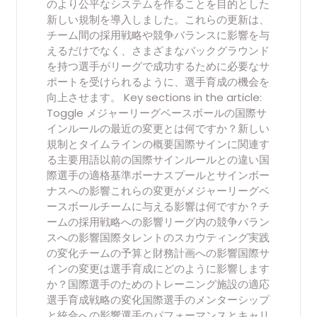
のより公平なシステムを作ることを目的とした
新しい規制を導入しました。これらの更新は、
チーム間の採用戦略や競争バランスに影響を与
えるだけでなく、さまざまなバックグラウンド
を持つ選手がリーグで成功するために必要なサ
ポートを受けられるように、選手育成の機会を
向上させます。 Key sections in the article:
Toggle メジャーリーグベースボールの国際サ
インルールの最近の変更とは何ですか？新しい
規制とタイムラインの概要国際サインに関連す
る主要用語以前の国際サインルールとの違い国
際選手の適格基準ボーナスプールとサインボー
ナスへの影響これらの変更がメジャーリーグベ
ースボールチームに与える影響は何ですか？チ
ームの採用戦略への影響リーグ内の競争バラン
スへの影響国際タレントのスカウティング実践
の変化チームの予算と財務計画への影響国際サ
インの変更は選手育成にどのように影響します
か？国際選手のためのトレーニング施設の適応
選手育成戦略の変化国際選手のメンターシップ
と統合への影響選手のパフォーマンスとキャリ