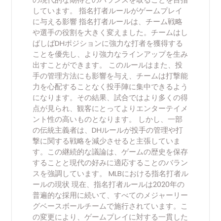
しています。 指名打者ルールがゲームプレイ
に与える影響 指名打者ルールは、チーム戦略
や選手の役割を大きく変えました。チームはし
ばしばDHポジションに強力な打者を獲得する
ことを優先し、より強力なラインアップを生み
出すことができます。 このルールはまた、投
手の管理方法にも影響を与え、チームは打撃能
力を心配することなく投手陣に集中できるよう
になります。その結果、試合ではより多くの得
点が見られ、観客にとってよりエンターテイメ
ント性の高いものとなります。 しかし、一部
の伝統主義者は、DHルールが投手の管理や打
撃に関する戦略を減少させると主張していま
す。この継続的な議論は、ゲームの歴史を保存
することと現代の好みに適応することのバラン
スを強調しています。 MLBにおける指名打者ル
ールの現状 現在、指名打者ルールは2020年の
普遍的な採用に続いて、すべてのメジャーリー
グベースボールチームで施行されています。こ
の変更により、ゲームプレイに対する一貫した