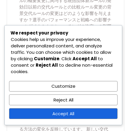
ルの概要変更に関与する統括団体新ルールの発
効日以前の交代ルールとの比較ルール変更の背
景交代ルールの変更はどのような影響を与えま
すか？選手のパフォーマンスと戦略への影響チ
ームダイナミクスとコーチングの決定への影響
法的およびコンプライアンスの考慮事項変更に
We respect your privacy
伴う潜在的なリスクチームは新しい交代ルール
Cookies help us improve your experience,
にどのように戦略を適応させることができます
deliver personalized content, and analyze
か？新ルールを活用するためのベストプラクテ
traffic. You can choose which cookies to allow
ィスチームの戦術的調整選手のトレーニングに
by clicking
Customize
. Click
Accept All
to
関する考慮事項成功した適応のケーススタディ
consent or
Reject All
to decline non-essential
交代戦略を管理するための代替手段は何です
cookies.
か？異なるリーグのルールの比較分析攻撃的戦
略と保守的戦略のトレードオフ 最近の交代ル
Customize
ールの変更点は何ですか？ 最近の交代ルール
の変更は、さまざまなスポーツにおけるプレー
Reject All
の流れと戦略的な深みを高めるために実施され
ました。これらの更新は、許可される交代の数
Accept All
や交代が行える条件に焦点を当てており、チー
ムが選手の疲労や試合のダイナミクスを管理す
る方法の変化を反映しています。 新しい交代