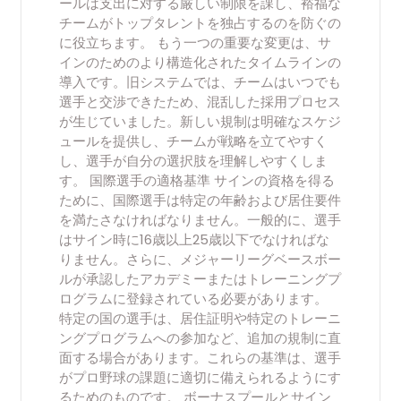
ールは支出に対する厳しい制限を課し、裕福な
チームがトップタレントを独占するのを防ぐの
に役立ちます。 もう一つの重要な変更は、サ
インのためのより構造化されたタイムラインの
導入です。旧システムでは、チームはいつでも
選手と交渉できたため、混乱した採用プロセス
が生じていました。新しい規制は明確なスケジ
ュールを提供し、チームが戦略を立てやすく
し、選手が自分の選択肢を理解しやすくしま
す。 国際選手の適格基準 サインの資格を得る
ために、国際選手は特定の年齢および居住要件
を満たさなければなりません。一般的に、選手
はサイン時に16歳以上25歳以下でなければな
りません。さらに、メジャーリーグベースボー
ルが承認したアカデミーまたはトレーニングプ
ログラムに登録されている必要があります。
特定の国の選手は、居住証明や特定のトレーニ
ングプログラムへの参加など、追加の規制に直
面する場合があります。これらの基準は、選手
がプロ野球の課題に適切に備えられるようにす
るためのものです。 ボーナスプールとサイン