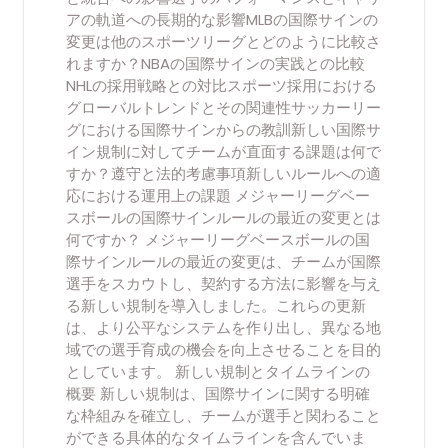
アの軌道への長期的な影響MLBの国際サインの
変更は他のスポーツリーグとどのように比較さ
れますか？NBAの国際サインの実践との比較
NHLの採用戦略との対比スポーツ採用における
グローバルトレンドとその関連性サッカーリー
グにおける国際サインからの教訓新しい国際サ
イン規制に対してチームが直面する課題は何で
すか？遵守と法的考慮事項新しいルールへの適
応における運用上の課題 メジャーリーグベー
スボールの国際サインルールの最近の変更とは
何ですか？ メジャーリーグベースボールの国
際サインルールの最近の変更は、チームが国際
選手をスカウトし、契約する方法に影響を与え
る新しい規制を導入しました。これらの更新
は、より公平なシステムを作り出し、異なる地
域での選手育成の機会を向上させることを目的
としています。 新しい規制とタイムラインの
概要 新しい規制は、国際サインに関する明確
な枠組みを確立し、チームが選手と関わること
ができる具体的なタイムラインを含んでいま