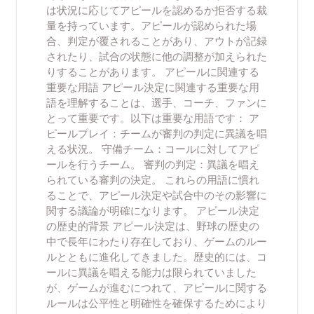
は状況に応じてアピールを認めるか拒否する裁
量を持っています。アピールが認められた場
合、判定が覆されることがあり、アウトが記録
されたり、試合の状態に他の調整が加えられた
りすることがあります。 アピールに関連する
重要な用語 アピール決定に関連する重要な用
語を理解することは、選手、コーチ、ファンに
とって重要です。以下は重要な用語です： ア
ピールプレイ：チームが審判の判定に異議を唱
える状況。 守備チーム：コールに対してアピ
ールを行うチーム。 審判の判定：異議を唱え
られている審判の決定。 これらの用語に慣れ
ることで、アピール決定や試合中のその影響に
関する議論が明確になります。 アピール決定
の歴史的背景 アピール決定は、野球の歴史の
中で長年にわたり存在しており、ゲームのルー
ルとともに進化してきました。歴史的には、コ
ールに異議を唱える能力は限られていました
が、ゲームが進むにつれて、アピールに関する
ルールは公平性と明確性を確保するためにより