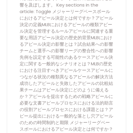
響を及ぼします。 Key sections in the
article: Toggle メジャーリーグベースボール
におけるアピール決定とは何ですか？アピール
決定の定義MLBにおけるアピールの種類アピー
ル決定を管理するルールアピールに関連する重
要な用語アピール決定の歴史的背景MLBにおけ
るアピール決定の影響とは？試合結果への影響
チームと選手への影響リーグの整合性への影響
先例を設定する可能性のあるケースアピール決
定に関する一般的なシナリオとは？MLBの歴史
における注目すべきアピールケースアピールに
つながる状況の種類異なるアピールの解決方法
成功したアピールと失敗したアピールの比較結
果チームはアピール決定にどのように備える
か？アピールを提出するための戦略アピールに
必要な文書アピールプロセスにおける法的助言
の役割アピールプロセスにおける課題とは？ア
ピール提出における一般的な落とし穴アピール
のための時間制約と期限 メジャーリーグベー
スボールにおけるアピール決定とは何ですか？