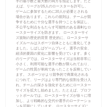
手の最小数と最大数の両方を指定します。たと
えば、リーグが25人のロースターを許可し、
ゲームに参加するために20人が必要とされる
場合があります。これらの規則は、チームが競
争するために十分な選手を持つことを保証し、
不公平な利点をもたらす可能性のある過剰なロ
ースターサイズを防ぎます。 ロースターサイ
ズ規制の歴史的背景 歴史的に、ロースターサ
イズルールはスポーツ自体とともに進化してき
ました。しばしばゲームプレイ、選手の安全、
経済的要因の変化に影響を受けています。多く
のリーグでは、ロースターサイズは当初非常に
小さく、利用可能な選手の数が限られており、
ゲームの性質が単純であったことを反映してい
ます。 スポーツがより競争的で商業化される
につれて、リーグはより専門的な役割を受け入
れ、チームの深さを強化するためにロースター
サイズを拡大し始めました。たとえば、プロフ
ットボールでは、ロースターサイズが徐々に増
加し、より戦略的な交代や選手のローテーショ
ンを可能にしています。 ロースターサイズに