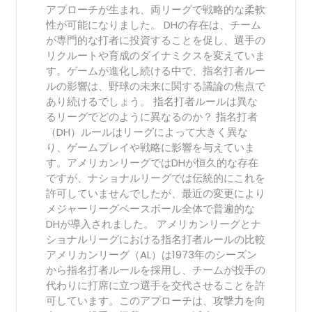
アプローチが生まれ、両リーグで戦略的な柔軟
性が可能になりました。 DHの存在は、チーム
が専門的な打者に投資することを促し、選手の
リクルートや育成のダイナミクスを変えていま
す。ゲームが進化し続ける中で、指名打者ルー
ルの影響は、野球の未来に関する議論の焦点で
あり続けるでしょう。 指名打者ルールは異な
るリーグでどのように異なるのか？ 指名打者
（DH）ルールはリーグによって大きく異な
り、ゲームプレイや戦略に影響を与えていま
す。アメリカンリーグではDHが恒久的な存在
ですが、ナショナルリーグでは伝統的にこれを
許可していませんでしたが、最近の変更により
メジャーリーグベースボール全体で普遍的な
DHが導入されました。 アメリカンリーグとナ
ショナルリーグにおける指名打者ルールの比較
アメリカンリーグ（AL）は1973年のシーズン
から指名打者ルールを採用し、チームが投手の
代わりに打席に立つ選手を交代させることを許
可しています。このアプローチは、攻撃力を向