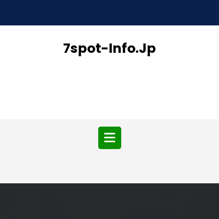
Skip
to
content
7spot-Info.jp
Open
Button