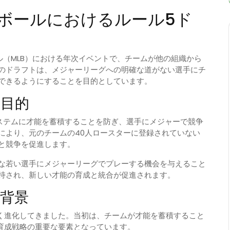
ボールにおけるルール5ド
ル（MLB）における年次イベントで、チームが他の組織から
のドラフトは、メジャーリーグへの明確な道がない選手にチ
できるようにすることを目的としています。
と目的
ステムに才能を蓄積することを防ぎ、選手にメジャーで競争
により、元のチームの40人ロースターに登録されていない
と競争を促進します。
な若い選手にメジャーリーグでプレーする機会を与えること
持され、新しい才能の育成と統合が促進されます。
的背景
きく進化してきました。当初は、チームが才能を蓄積すること
手育成戦略の重要な要素となっています。