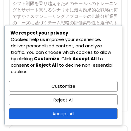
シフト制限を乗り越えるためのチームへのトレーニン
グとサポート異なるシナリオに最も効果的な戦略は何
ですか？スケジューリングアプローチの比較分析業界
のニーズに基づくチーム戦略の評価柔軟性と遵守のト
レードオフ シフト制限とは何ですか？ シフト制限
We respect your privacy
は、従業員の健康と労働法の遵守を確保するために、
Cookies help us improve your experience,
労働シフトのスケジュールと期間を規制するポリシー
deliver personalized content, and analyze
です。これらの制限は業界によって大きく異なり、過
traffic. You can choose which cookies to allow
労を防ぎ、バランスの取れたワークライフダイナミク
by clicking
Customize
. Click
Accept All
to
スを促進することを目的としています。…
consent or
Reject All
to decline non-essential
cookies.
Read More
Customize
Reject All
Accept All