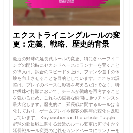
エクストライニングルールの変
更：定義、戦略、歴史的背景
最近の野球の延長戦ルールの変更、特に各ハーフイニ
ングの開始時にセカンドベースにランナーを置くこと
の導入は、試合のスピードを上げ、ファンや選手の体
験を向上させることを目的としています。これらの調
整は、プレイのペースに影響を与えるだけでなく、特
に投球や打順において、チームが戦略を再考すること
を強いるため、これらの重要な瞬間に勝つチャンスを
最大化します。歴史的に、延長戦に関するルールは進
化しており、ゲームプレイや観客の関与の変化を反映
しています。 Key sections in the article: Toggle
野球の延長戦に関する最近のルール変更は何ですか？
延長戦ルール変更の定義セカンドベースにランナーを