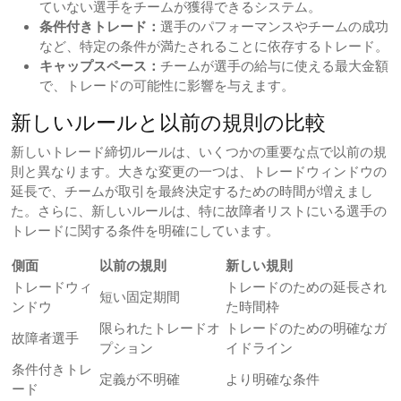
ていない選手をチームが獲得できるシステム。
条件付きトレード：
選手のパフォーマンスやチームの成功
など、特定の条件が満たされることに依存するトレード。
キャップスペース：
チームが選手の給与に使える最大金額
で、トレードの可能性に影響を与えます。
新しいルールと以前の規則の比較
新しいトレード締切ルールは、いくつかの重要な点で以前の規
則と異なります。大きな変更の一つは、トレードウィンドウの
延長で、チームが取引を最終決定するための時間が増えまし
た。さらに、新しいルールは、特に故障者リストにいる選手の
トレードに関する条件を明確にしています。
側面
以前の規則
新しい規則
トレードウィ
トレードのための延長され
短い固定期間
ンドウ
た時間枠
限られたトレードオ
トレードのための明確なガ
故障者選手
プション
イドライン
条件付きトレ
定義が不明確
より明確な条件
ード