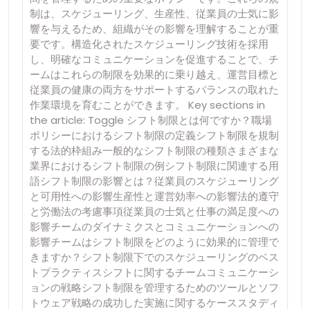
制は、スケジューリング、生産性、従業員の士気に影
響を与えるため、組織がその影響を理解することが重
要です。構造化されたスケジューリング技術を採用
し、明確なコミュニケーションを促進することで、チ
ームはこれらの制限を効果的に乗り越え、運営目標と
従業員の健康の両方をサポートするバランスの取れた
作業環境を育むことができます。 Key sections in
the article: Toggle シフト制限とは何ですか？職場
ポリシーにおけるシフト制限の定義シフト制限を規制
する法的枠組み一般的なシフト制限の種類さまざまな
業界におけるシフト制限の例シフト制限に関連する用
語シフト制限の影響とは？従業員のスケジューリング
と可用性への影響生産性と運営効率への影響法的遵守
と労働法の考慮事項従業員の士気と仕事の満足度への
影響チームのダイナミクスとコミュニケーションへの
影響チームはシフト制限をどのように効果的に管理で
きますか？シフト制限下でのスケジューリングのベス
トプラクティスシフトに関するチームコミュニケーシ
ョンの戦略シフト制限を管理するためのツールとソフ
トウェア戦略の成功した実施に関するケーススタディ