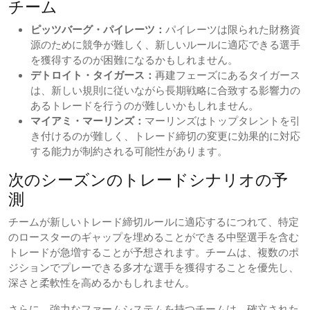
チーム
ピッツバーグ・パイレーツ：
パイレーツは限られた財務資
源のために競争が難しく、新しいルールに適応できる選手
を獲得するのが困難になるかもしれません。
デトロイト・タイガース：
再建フェーズにあるタイガース
は、新しい規則に従いながら長期戦略に合致する影響力の
あるトレードを行うのが難しいかもしれません。
マイアミ・マーリンズ：
マーリンズはトップタレントを引
き付けるのが難しく、トレード締切の変更に効果的に対応
する能力が制約される可能性があります。
次のシーズンのトレードシナリオの予
測
チームが新しいトレード締切ルールに適応するにつれて、特定
のロースターのギャップを埋めることができる中堅選手を含む
トレードが急増することが予想されます。チームは、複数のポ
ジションでプレーできる多才な選手を獲得することを優先し、
深さと柔軟性を高めるかもしれません。
さらに、強力なファームシステムを持つチームは、確立された