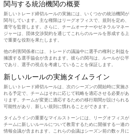
関与する統治機関の概要
新しいトレード締切ルールの実施には、いくつかの統治機関が
関与しています。主な権限はリーグオフィスで、規則を定め、
遵守を監督します。さらに、チームオーナーやゼネラルマネー
ジャーは、団体交渉契約を通じてこれらのルールを形成する上
で重要な役割を果たします。
他の利害関係者には、トレードの議論中に選手の権利と利益を
擁護する選手協会が含まれます。彼らの関与は、ルールが公平
であり、選手の視点を考慮していることを保証します。
新しいルールの実施タイムライン
新しいトレード締切ルールは、次のシーズンの開始時に実施さ
れる予定で、チームはそれに応じて戦略を適応させる必要があ
ります。チームが変更に適応するための移行期間が設けられる
可能性があり、新しい規則に慣れることができます。
タイムラインの重要なマイルストーンには、リーグオフィスが
チームに新しいルールについて教育するために開催する一連の
情報会議が含まれます。これらの会議はシーズン前の数ヶ月に