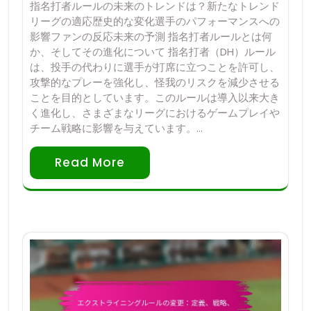
指名打者ルールの未来のトレンドは？新たなトレンド
リーグの適応歴史的な変化選手のパフォーマンスへの
影響ファンの反応未来の予測 指名打者ルールとは何
か、そしてその進化について 指名打者（DH）ルール
は、投手の代わりに選手が打席に立つことを許可し、
攻撃的なプレーを強化し、怪我のリスクを減少させる
ことを目的としています。このルールは導入以来大き
く進化し、さまざまなリーグにおけるゲームプレイや
チーム戦略に影響を与えています。…
Read More