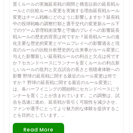
置くルールの実施延長戦の期間と構造以前の延長戦ル
ールとの比較ルール変更を実施する理由延長戦ルール
変更はチーム戦略にどのように影響しますか？延長戦
中の投球戦略の調整打順と選手交代の変更新ルール下
でのゲーム管理戦術攻撃と守備のプレイへの影響延長
戦ルールの歴史的背景は何ですか？延長戦ルールの進
化主要な歴史的変更とゲームプレイへの影響過去と現
在のルールの比較分析歴史的な出来事がルール変更に
与えた影響新しい延長戦ルールの利点と欠点は何です
か？セカンドベースにランナーを置くルールの利点新
しいルールの批判と欠点試合の長さと視聴者体験への
影響 野球の延長戦に関する最近のルール変更は何で
すか？ 野球の延長戦に関する最近のルール変更に
は、各ハーフイニングの開始時にセカンドベースにラ
ンナーを置くことが含まれています。この調整は、試
合を迅速に進め、延長戦が長引く可能性を減少させ、
ファンや選手にとってより魅力的な体験を提供するこ
とを目的としています。…
Read More