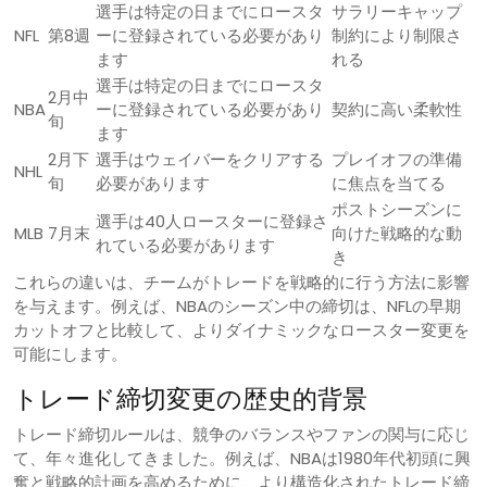
選手は特定の日までにロースタ
サラリーキャップ
NFL
第8週
ーに登録されている必要があり
制約により制限さ
ます
れる
選手は特定の日までにロースタ
2月中
NBA
ーに登録されている必要があり
契約に高い柔軟性
旬
ます
2月下
選手はウェイバーをクリアする
プレイオフの準備
NHL
旬
必要があります
に焦点を当てる
ポストシーズンに
選手は40人ロースターに登録さ
MLB
7月末
向けた戦略的な動
れている必要があります
き
これらの違いは、チームがトレードを戦略的に行う方法に影響
を与えます。例えば、NBAのシーズン中の締切は、NFLの早期
カットオフと比較して、よりダイナミックなロースター変更を
可能にします。
トレード締切変更の歴史的背景
トレード締切ルールは、競争のバランスやファンの関与に応じ
て、年々進化してきました。例えば、NBAは1980年代初頭に興
奮と戦略的計画を高めるために、より構造化されたトレード締