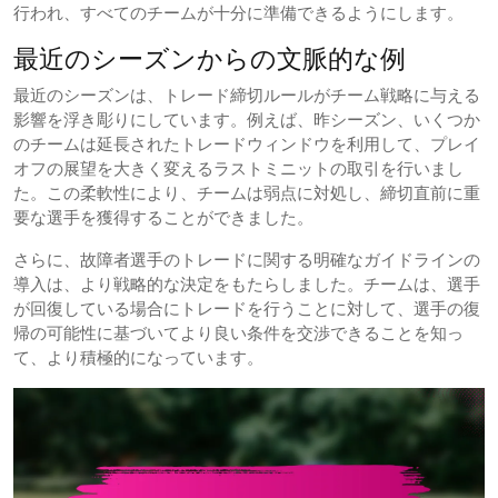
行われ、すべてのチームが十分に準備できるようにします。
最近のシーズンからの文脈的な例
最近のシーズンは、トレード締切ルールがチーム戦略に与える
影響を浮き彫りにしています。例えば、昨シーズン、いくつか
のチームは延長されたトレードウィンドウを利用して、プレイ
オフの展望を大きく変えるラストミニットの取引を行いまし
た。この柔軟性により、チームは弱点に対処し、締切直前に重
要な選手を獲得することができました。
さらに、故障者選手のトレードに関する明確なガイドラインの
導入は、より戦略的な決定をもたらしました。チームは、選手
が回復している場合にトレードを行うことに対して、選手の復
帰の可能性に基づいてより良い条件を交渉できることを知っ
て、より積極的になっています。