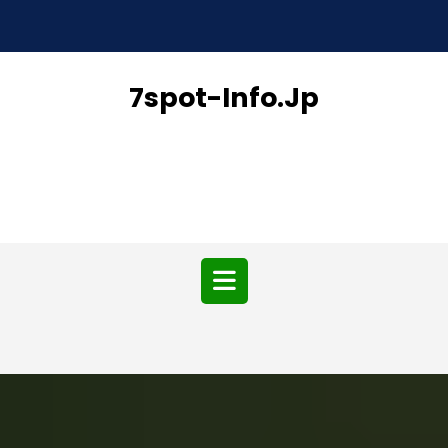
Skip
to
content
7spot-Info.jp
Open
Button