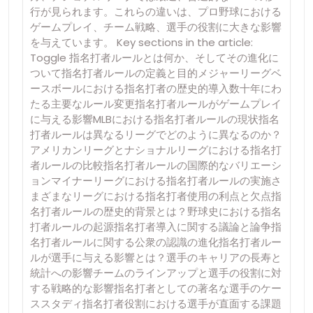
行が見られます。これらの違いは、プロ野球における
ゲームプレイ、チーム戦略、選手の役割に大きな影響
を与えています。 Key sections in the article:
Toggle 指名打者ルールとは何か、そしてその進化に
ついて指名打者ルールの定義と目的メジャーリーグベ
ースボールにおける指名打者の歴史的導入数十年にわ
たる主要なルール変更指名打者ルールがゲームプレイ
に与える影響MLBにおける指名打者ルールの現状指名
打者ルールは異なるリーグでどのように異なるのか？
アメリカンリーグとナショナルリーグにおける指名打
者ルールの比較指名打者ルールの国際的なバリエーシ
ョンマイナーリーグにおける指名打者ルールの実施さ
まざまなリーグにおける指名打者使用の利点と欠点指
名打者ルールの歴史的背景とは？野球史における指名
打者ルールの起源指名打者導入に関する議論と論争指
名打者ルールに関する公衆の認識の進化指名打者ルー
ルが選手に与える影響とは？選手のキャリアの長寿と
統計への影響チームのラインアップと選手の役割に対
する戦略的な影響指名打者としての著名な選手のケー
ススタディ指名打者役割における選手が直面する課題