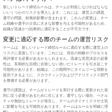
新しいトレード締切ルールは、チームが対処しなければならな
いいくつかのリスクを導入します。これには、運営上の課題、
遵守の問題、財務的影響が含まれます。これらの変更は、チー
ム戦略や選手の士気に大きな影響を与える可能性があるため、
組織が迅速かつ効果的に適応することが不可欠です。
変更に適応する際のチームの運営リスク
チームは、新しいトレード締切ルールに適応する際に運営上の
リスクに直面しています。これには、現在の戦略やプロセスを
再評価する必要があるかもしれません。迅速な意思決定の必要
性は、長期的な目標に合致しない急いだトレードを引き起こす
可能性があります。組織は、この期間中にタイムリーな洞察を
提供できるように、スカウティングおよびアナリティクス部門
を整備する必要があります。
遵守の課題は、チームがトレードを実行する際に更新された規
則に従う必要があるために生じます。遵守しない場合、ペナル
ティや無効なトレードが発生し、チームのダイナミクスや士気
に影響を与える可能性があります。チームはルールを明確に理
解し、トレードプロセス全体で遵守を確保するためのプロトコ