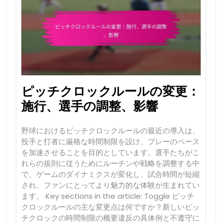
ピッチクロックルールの変更：
施行、選手の調整、影響
野球におけるピッチクロックルールの最近の導入は、
投手と打者に厳格な時間制限を設け、プレーのペース
を加速させることを目的としています。選手たちがこ
れらの規則に従うためにルーチンや戦略を調整する中
で、ゲームのダイナミクスが変化し、試合時間が短縮
され、ファンにとってより魅力的な体験が生まれてい
ます。 Key sections in the article: Toggle ピッチ
クロックルールの主な変更点は何ですか？新しいピッ
チクロックの時間制限の概要違反の具体例と不遵守に