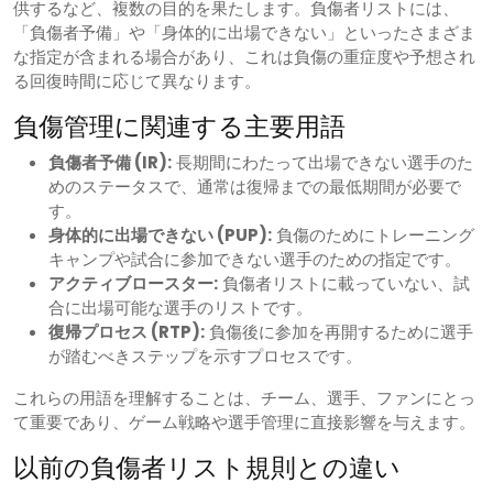
供するなど、複数の目的を果たします。負傷者リストには、
「負傷者予備」や「身体的に出場できない」といったさまざま
な指定が含まれる場合があり、これは負傷の重症度や予想され
る回復時間に応じて異なります。
負傷管理に関連する主要用語
負傷者予備 (IR):
長期間にわたって出場できない選手のた
めのステータスで、通常は復帰までの最低期間が必要で
す。
身体的に出場できない (PUP):
負傷のためにトレーニング
キャンプや試合に参加できない選手のための指定です。
アクティブロースター:
負傷者リストに載っていない、試
合に出場可能な選手のリストです。
復帰プロセス (RTP):
負傷後に参加を再開するために選手
が踏むべきステップを示すプロセスです。
これらの用語を理解することは、チーム、選手、ファンにとっ
て重要であり、ゲーム戦略や選手管理に直接影響を与えます。
以前の負傷者リスト規則との違い