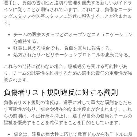
選手は、負傷の透明性と適切な管理を優先する新しいガイドラ
インに従うことが期待されています。これには、負傷をコーチ
ングスタッフや医療スタッフに迅速に報告することが含まれま
す。
チームの医療スタッフとのオープンなコミュニケーション
を維持する。
軽微に見える場合でも、負傷を直ちに報告する。
処方されたリハビリテーションプロトコルを忠実に守る。
これらの期待に従わない場合、懲戒処分を受ける可能性があ
り、チームの誠実性を維持するための選手の責任の重要性が強
調されます。
負傷者リスト規則違反に対する罰則
負傷者リスト規則の違反は、選手に対して重大な罰則をもたら
す可能性があり、罰金や潜在的な出場停止が含まれます。これ
らの罰則は、不正行為を抑止し、選手が自分の健康とチームの
福祉を優先することを確保することを目的としています。
罰金は、違反の重大性に応じて数百ドルから数千ドルに及