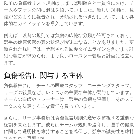
以前の負傷者リスト規則はしばしば明確さと一貫性に欠け、チ
ームやファンの間に混乱を招いていました。新しい規則は、負
傷がどのように報告され、分類されるべきかについて、より具
体的なガイドラインを導入しています。
例えば、以前の規則では負傷の広範な分類が許可されており、
選手の健康状態の真の状況が曖昧になることがありました。更
新された規則では、予想される回復タイムラインを含むより詳
細な報告が求められ、より良いロースター管理と計画に役立ち
ます。
負傷報告に関与する主体
負傷報告には、チームの医療スタッフ、コーチングスタッフ、
リーグの役員など、いくつかの主要な主体が関与しています。
チームの医師やトレーナーは、選手の負傷を評価し、そのステ
ータスを決定する主な責任を負っています。
さらに、リーグ事務所は負傷報告規則の遵守を監視する重要な
役割を果たします。彼らはチームが規則を遵守し、選手の健康
に関して透明性を維持することを確保し、競争の誠実性を維持
するために重要です。