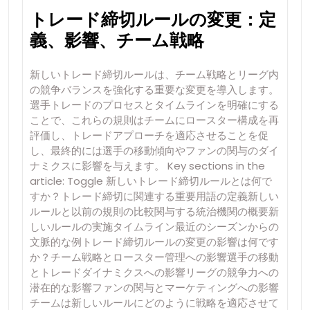
トレード締切ルールの変更：定
義、影響、チーム戦略
新しいトレード締切ルールは、チーム戦略とリーグ内
の競争バランスを強化する重要な変更を導入します。
選手トレードのプロセスとタイムラインを明確にする
ことで、これらの規則はチームにロースター構成を再
評価し、トレードアプローチを適応させることを促
し、最終的には選手の移動傾向やファンの関与のダイ
ナミクスに影響を与えます。 Key sections in the
article: Toggle 新しいトレード締切ルールとは何で
すか？トレード締切に関連する重要用語の定義新しい
ルールと以前の規則の比較関与する統治機関の概要新
しいルールの実施タイムライン最近のシーズンからの
文脈的な例トレード締切ルールの変更の影響は何です
か？チーム戦略とロースター管理への影響選手の移動
とトレードダイナミクスへの影響リーグの競争力への
潜在的な影響ファンの関与とマーケティングへの影響
チームは新しいルールにどのように戦略を適応させて