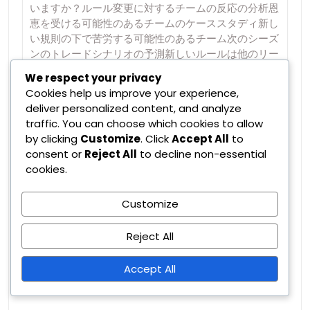
いますか？ルール変更に対するチームの反応の分析恩
恵を受ける可能性のあるチームのケーススタディ新し
い規則の下で苦労する可能性のあるチーム次のシーズ
ンのトレードシナリオの予測新しいルールは他のリー
グのトレード規則とどのように比較されますか？主要
We respect your privacy
スポーツリーグ間のトレード締切ルールの比較トレー
Cookies help us improve your experience,
ド締切変更の歴史的背景他のリーグのルール変更から
deliver personalized content, and analyze
得られた教訓新しいトレード締切ルールに伴うリスク
traffic. You can choose which cookies to allow
は何ですか？変更に適応する際のチームの運営リスク
by clicking
Customize
. Click
Accept All
to
新しいトレード締切ルールとは何ですか？ 新しいト
consent or
Reject All
to decline non-essential
レード締切ルールは、チーム戦略と競争バランスを強
cookies.
化することを目的とした重要な変更を導入します。こ
れらの規則は、選手トレードのプロセスとタイムライ
Customize
ンを明確にし、チームが締切に向けて準備し、ロース
ターを管理する方法に影響を与えます。…
Reject All
Read More
Accept All