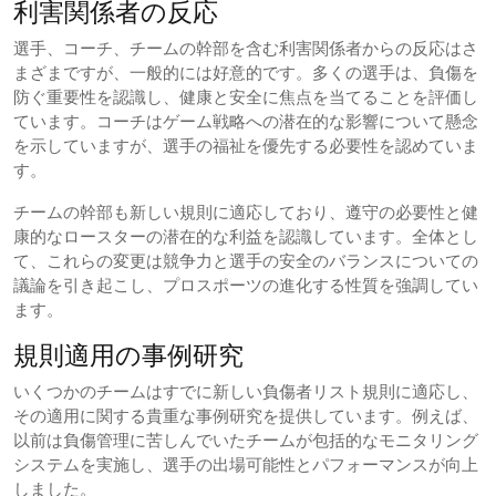
利害関係者の反応
選手、コーチ、チームの幹部を含む利害関係者からの反応はさ
まざまですが、一般的には好意的です。多くの選手は、負傷を
防ぐ重要性を認識し、健康と安全に焦点を当てることを評価し
ています。コーチはゲーム戦略への潜在的な影響について懸念
を示していますが、選手の福祉を優先する必要性を認めていま
す。
チームの幹部も新しい規則に適応しており、遵守の必要性と健
康的なロースターの潜在的な利益を認識しています。全体とし
て、これらの変更は競争力と選手の安全のバランスについての
議論を引き起こし、プロスポーツの進化する性質を強調してい
ます。
規則適用の事例研究
いくつかのチームはすでに新しい負傷者リスト規則に適応し、
その適用に関する貴重な事例研究を提供しています。例えば、
以前は負傷管理に苦しんでいたチームが包括的なモニタリング
システムを実施し、選手の出場可能性とパフォーマンスが向上
しました。