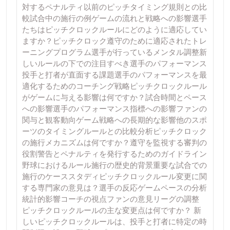
対するペナルティ以前のピッチタイミング規則との比
較試合中の施行の例ゲームの流れと戦略への影響選手
たちはピッチクロックルールにどのように適応してい
ますか？ピッチクロック遵守のために適応されたトレ
ーニングプログラム選手が行っているメンタル調整新
しいルールの下での注目すべき選手のパフォーマンス
投手と打者が直面する課題選手のパフォーマンスを最
適化するためのコーチング戦略ピッチクロックルール
がゲームに与える影響は何ですか？試合時間とペース
への影響選手のパフォーマンス指標への影響ファンの
関与と観客動向ゲーム戦略への長期的な影響他のスポ
ーツのタイミングルールとの比較分析ピッチクロック
の施行メカニズムは何ですか？遵守を監視する審判の
役割警告とペナルティを発行するためのガイドライン
野球におけるルール施行の歴史的背景重要な試合での
施行のケーススタディピッチクロックルール変更に関
する専門家の意見は？選手の反応ゲームペースの分析
統計的影響コーチの視点ファンの意見リーグの調整
ピッチクロックルールの主な変更点は何ですか？ 新
しいピッチクロックルールは、投手と打者に特定の時