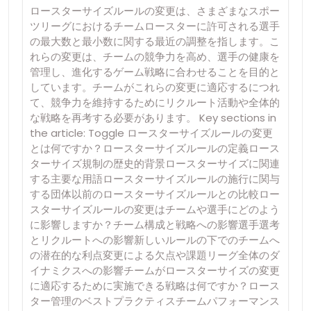
ロースターサイズルールの変更は、さまざまなスポー
ツリーグにおけるチームロースターに許可される選手
の最大数と最小数に関する最近の調整を指します。こ
れらの変更は、チームの競争力を高め、選手の健康を
管理し、進化するゲーム戦略に合わせることを目的と
しています。チームがこれらの変更に適応するにつれ
て、競争力を維持するためにリクルート活動や全体的
な戦略を再考する必要があります。 Key sections in
the article: Toggle ロースターサイズルールの変更
とは何ですか？ロースターサイズルールの定義ロース
ターサイズ規制の歴史的背景ロースターサイズに関連
する主要な用語ロースターサイズルールの施行に関与
する団体以前のロースターサイズルールとの比較ロー
スターサイズルールの変更はチームや選手にどのよう
に影響しますか？チーム構成と戦略への影響選手選考
とリクルートへの影響新しいルールの下でのチームへ
の潜在的な利点変更による欠点や課題リーグ全体のダ
イナミクスへの影響チームがロースターサイズの変更
に適応するために実施できる戦略は何ですか？ロース
ター管理のベストプラクティスチームパフォーマンス