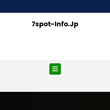
Skip
to
content
7spot-Info.jp
Open
Button